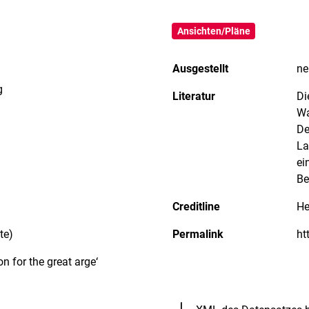
Ansichten/Pläne
Ausgestellt
ne
g
Literatur
Di
Wa
De
La
ei
Be
Creditline
He
te)
Permalink
on for the great arge‘