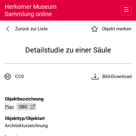
Herkomer Museum
☰
Sammlung online
Entdecken
Zurück zur Liste
Objekt merken
Meine Sammlung
Detailstudie zu einer Säule
Museum
Nutzung
CC0
Bild-Download
Objektbezeichnung
Plan
OBG
Objekttyp/Objektart
Architekturzeichnung