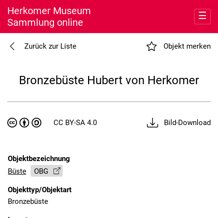
Herkomer Museum
☰
Sammlung online
Entdecken
Zurück zur Liste
Objekt merken
Meine Sammlung
Bronzebüste Hubert von Herkomer
Museum
Nutzung
CC BY-SA 4.0
Bild-Download
Objektbezeichnung
Büste
OBG
Objekttyp/Objektart
Bronzebüste