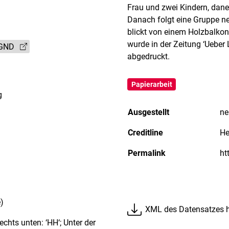
Frau und zwei Kindern, dane
Danach folgt eine Gruppe ne
blickt von einem Holzbalkon
wurde in der Zeitung ‘Ueber 
GND
abgedruckt.
Papierarbeit
g
Ausgestellt
ne
Creditline
He
Permalink
)
XML des Datensatzes h
echts unten: ‘HH‘; Unter der