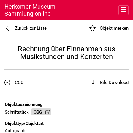
Herkomer Museum
☰
Sammlung online
Entdecken
Zurück zur Liste
Objekt merken
Meine Sammlung
Rechnung über Einnahmen aus
Musikstunden und Konzerten
Museum
Nutzung
CC0
Bild-Download
Objektbezeichnung
Schriftstück
OBG
Objekttyp/Objektart
Autograph