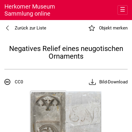
Herkomer Museum
☰
Sammlung online
Entdecken
Zurück zur Liste
Objekt merken
Meine Sammlung
Negatives Relief eines neugotischen
Ornaments
Museum
Nutzung
CC0
Bild-Download