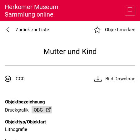
Herkomer Museum
☰
Sammlung online
Entdecken
Zurück zur Liste
Objekt merken
Meine Sammlung
Mutter und Kind
Museum
Nutzung
CC0
Bild-Download
Objektbezeichnung
Druckgrafik
OBG
Objekttyp/Objektart
Lithografie