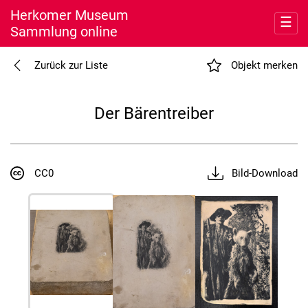
Herkomer Museum
☰
Sammlung online
Entdecken
Zurück zur Liste
Objekt merken
Meine Sammlung
Der Bärentreiber
Museum
Nutzung
CC0
Bild-Download