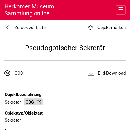
Herkomer Museum
☰
Sammlung online
Entdecken
Zurück zur Liste
Objekt merken
Meine Sammlung
Pseudogotischer Sekretär
Museum
Nutzung
CC0
Bild-Download
Objektbezeichnung
Sekretär
OBG
Objekttyp/Objektart
Sekretär