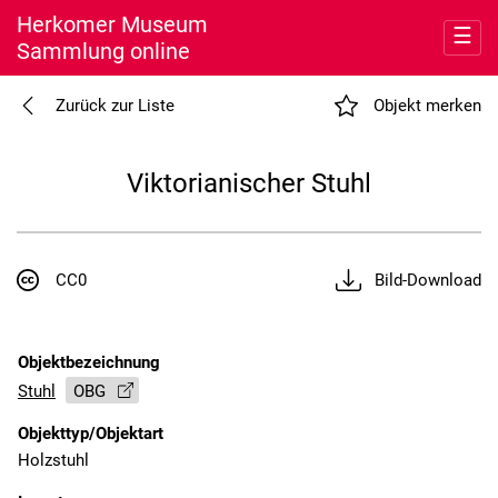
Herkomer Museum
☰
Sammlung online
Entdecken
Zurück zur Liste
Objekt merken
Meine Sammlung
Viktorianischer Stuhl
Museum
Nutzung
CC0
Bild-Download
Objektbezeichnung
Stuhl
OBG
Objekttyp/Objektart
Holzstuhl