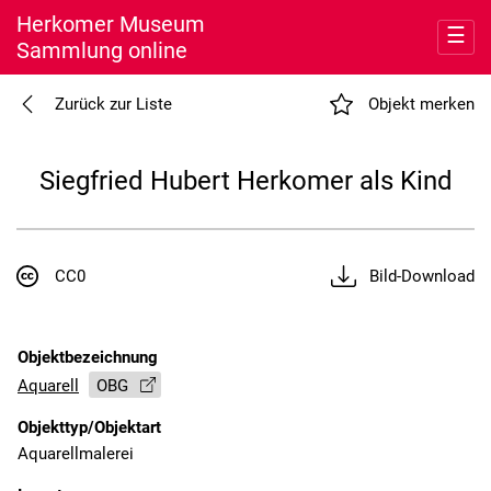
Herkomer Museum
☰
Sammlung online
Entdecken
Zurück zur Liste
Objekt merken
Meine Sammlung
Siegfried Hubert Herkomer als Kind
Museum
Nutzung
CC0
Bild-Download
Objektbezeichnung
Aquarell
OBG
Objekttyp/Objektart
Aquarellmalerei