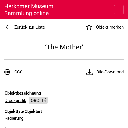
Herkomer Museum
☰
Sammlung online
Entdecken
Zurück zur Liste
Objekt merken
Meine Sammlung
‘The Mother‘
Museum
Nutzung
CC0
Bild-Download
Objektbezeichnung
Druckgrafik
OBG
Objekttyp/Objektart
Radierung