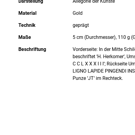
Darstellung
Allegorie der Künste
Material
Gold
Technik
geprägt
Maße
5 cm (Durchmesser), 110 g (
Beschriftung
Vorderseite: In der Mitte Sc
beschriftet ‘H. Herkomer‘, U
C C L X X X I I I‘; Rückseite 
LIGNO LAPIDE PINGENDI INS
Punze ‘JT‘ im Rechteck.