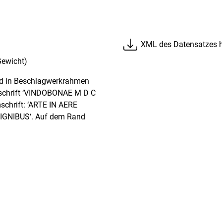
XML des Datensatzes h
Gewicht)
hild in Beschlagwerkrahmen
mschrift ‘VINDOBONAE M D C
Umschrift: ‘ARTE IN AERE
IGNIBUS‘. Auf dem Rand