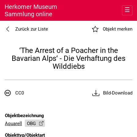
Herkomer Museum
☰
Sammlung online
Entdecken
Zurück zur Liste
Objekt merken
Meine Sammlung
‘The Arrest of a Poacher in the
Bavarian Alps‘ - Die Verhaftung des
Museum
Wilddiebs
Nutzung
CC0
Bild-Download
Objektbezeichnung
Aquarell
OBG
Objekttyp/Objektart