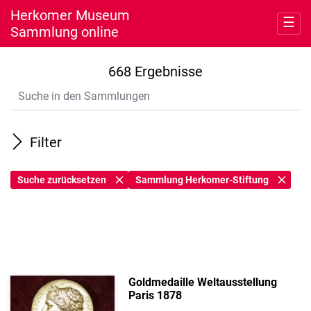
Herkomer Museum
☰
Sammlung online
Entdecken
668 Ergebnisse
Meine Sammlung
Museum
Filter
Nutzung
Suche zurücksetzen
Sammlung Herkomer-Stiftung
Sammlung
Sammlung Herkomer-Stiftung
(668)
Goldmedaille Weltausstellung
Paris 1878
Objektbezeichnung